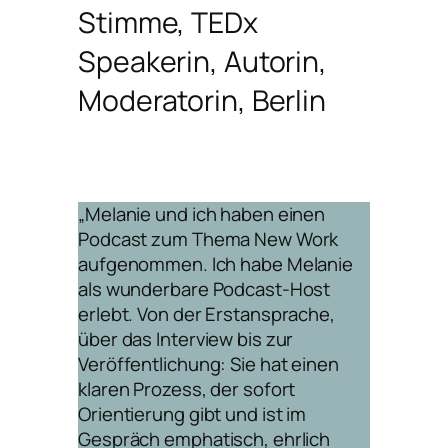
Stimme, TEDx
Speakerin, Autorin,
Moderatorin, Berlin
„Melanie und ich haben einen
Podcast zum Thema New Work
aufgenommen. Ich habe Melanie
als wunderbare Podcast-Host
erlebt. Von der Erstansprache,
über das Interview bis zur
Veröffentlichung: Sie hat einen
klaren Prozess, der sofort
Orientierung gibt und ist im
Gespräch emphatisch, ehrlich