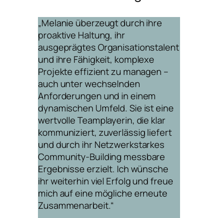
„Melanie überzeugt durch ihre
proaktive Haltung, ihr
ausgeprägtes Organisationstalent
und ihre Fähigkeit, komplexe
Projekte effizient zu managen –
auch unter wechselnden
Anforderungen und in einem
dynamischen Umfeld. Sie ist eine
wertvolle Teamplayerin, die klar
kommuniziert, zuverlässig liefert
und durch ihr Netzwerkstarkes
Community-Building messbare
Ergebnisse erzielt. Ich wünsche
ihr weiterhin viel Erfolg und freue
mich auf eine mögliche erneute
Zusammenarbeit.“