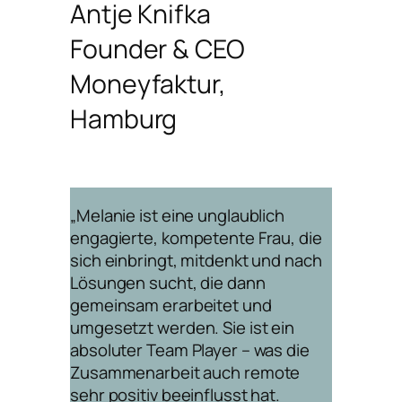
Antje Knifka
Founder & CEO
Moneyfaktur,
Hamburg
„Melanie ist eine unglaublich
engagierte, kompetente Frau, die
sich einbringt, mitdenkt und nach
Lösungen sucht, die dann
gemeinsam erarbeitet und
umgesetzt werden. Sie ist ein
absoluter Team Player – was die
Zusammenarbeit auch remote
sehr positiv beeinflusst hat.