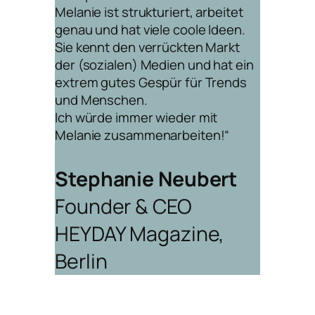
Melanie ist strukturiert, arbeitet
genau und hat viele coole Ideen.
Sie kennt den verrückten Markt
der (sozialen) Medien und hat ein
extrem gutes Gespür für Trends
und Menschen.
Ich würde immer wieder mit
Melanie zusammenarbeiten!“
Stephanie Neubert
Founder & CEO
HEYDAY Magazine,
Berlin