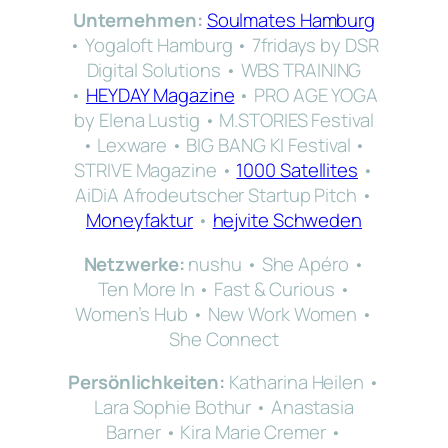
Unternehmen:
Soulmates Hamburg
• Yogaloft Hamburg • 7fridays by DSR
Digital Solutions • WBS TRAINING
•
HEYDAY Magazine
• PRO AGE YOGA
by Elena Lustig • M.STORIES Festival
• Lexware • BIG BANG KI Festival •
STRIVE Magazine •
1000 Satellites
•
AiDiA Afrodeutscher Startup Pitch •
Moneyfaktur
•
hejvite Schweden
Netzwerke:
nushu • She Apéro •
Ten More In • Fast & Curious •
Women’s Hub • New Work Women •
She Connect
Persönlichkeiten:
Katharina Heilen •
Lara Sophie Bothur • Anastasia
Barner • Kira Marie Cremer •