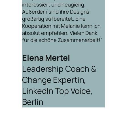
interessiert und neugierig.
Außerdem sind ihre Designs
großartig aufbereitet. Eine
Kooperation mit Melanie kann ich
absolut empfehlen. Vielen Dank
für die schöne Zusammenarbeit!“
Elena Mertel
Leadership Coach &
Change Expertin,
LinkedIn Top Voice,
Berlin